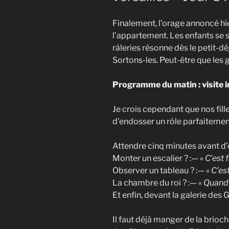
Finalement, l’orage annoncé hier
l’appartement. Les enfants se s
râleries résonne dès le petit-d
Sortons-les. Peut-être que les 
Programme du matin : visite i
Je crois cependant que nos fill
d’endosser un rôle parfaitement 
Attendre cinq minutes avant d’e
Monter un escalier ? :— «
C’est 
Observer un tableau ? :— «
C’est
La chambre du roi ? :— «
Quand 
Et enfin, devant la galerie des 
Il faut déjà manger de la brioch