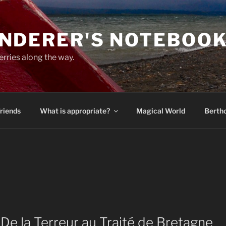
NDERER'S NOTEBOO
erries along the way.
Friends
What is appropriate?
Magical World
Bertho
: De la Terreur au Traité de Bretagne