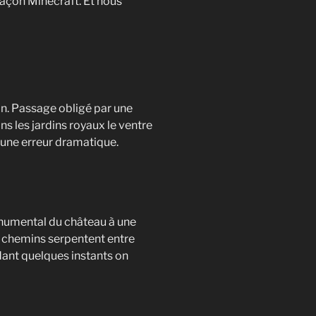
façon Minecraft. Et nous
on. Passage obligé par une
s les jardins royaux le ventre
 une erreur dramatique.
onumental du château à une
s chemins serpentent entre
ndant quelques instants on