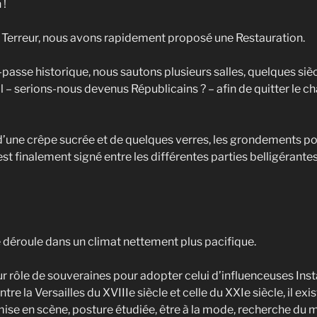
 !
 la Terreur, nous avons rapidement proposé une Restauration.
-passe historique, nous sautons plusieurs salles, quelques si
 – serions-nous devenus Républicains ? – afin de quitter le c
 d’une crêpe sucrée et de quelques verres, les grondements pop
t finalement signé entre les différentes parties belligérantes.
 déroule dans un climat nettement plus pacifique.
eur rôle de souveraines pour adopter celui d’influenceuses I
ntre la Versailles du XVIIIe siècle et celle du XXIe siècle, il e
ise en scène, posture étudiée, être à la mode, recherche du m