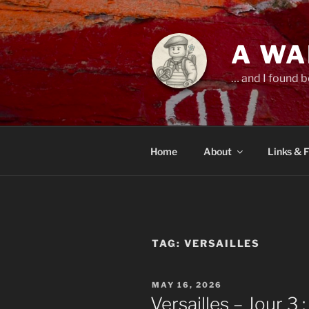
Skip
to
content
A WA
… and I found b
Home
About
Links & 
TAG:
VERSAILLES
POSTED
MAY 16, 2026
ON
Versailles – Jour 3 