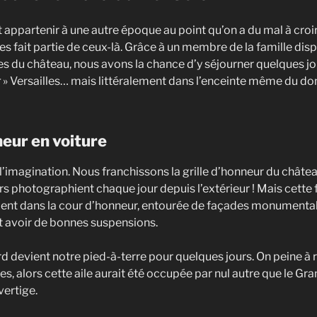
t appartenir à une autre époque au point qu’on a du mal à croi
s fait partie de ceux-là. Grâce à un membre de la famille di
res du château, nous avons la chance d’y séjourner quelques j
r
» Versailles… mais littéralement dans l’enceinte même du do
neur en voiture
l’imagination. Nous franchissons la grille d’honneur du château
urs photographient chaque jour depuis l’extérieur ! Mais cette f
ment dans la cour d’honneur, entourée de façades monumental
ut avoir de bonnes suspensions.
rd devient notre pied-à-terre pour quelques jours. On peine à réa
es, alors cette aile aurait été occupée par nul autre que le G
vertige.