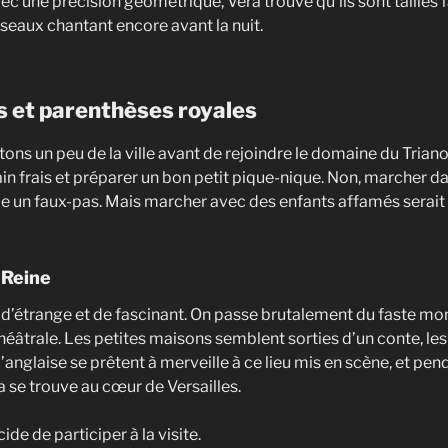
ec une précision géométrique, Vera trouve qu’ils sont taillés 
eaux chantant encore avant la nuit.
s et parenthèses royales
ons un peu de la ville avant de rejoindre le domaine du Trian
n frais et préparer un bon petit pique-nique. Non, marcher dan
e un faux-pas. Mais marcher avec des enfants affamés serait
 Reine
 d’étrange et de fascinant. On passe brutalement du faste m
éâtrale. Les petites maisons semblent sorties d’un conte, le
 l’anglaise se prêtent à merveille à ce lieu mis en scène, et pe
a se trouve au cœur de Versailles.
ide de participer à la visite.