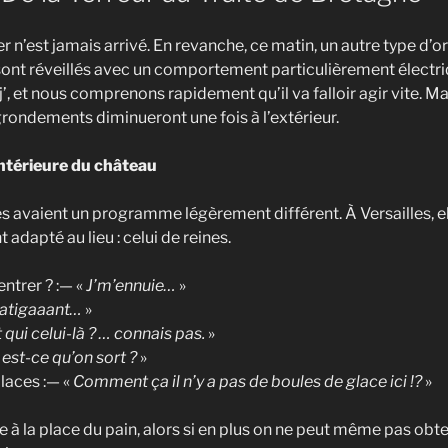
 n’est jamais arrivé. En revanche, ce matin, un autre type d’or
ont réveillés avec un comportement particulièrement électriqu
éj’, et nous comprenons rapidement qu’il va falloir agir vite. 
grondements diminueront une fois à l’extérieur.
ntérieure du château
es avaient un programme légèrement différent. À Versailles, e
adapté au lieu : celui de reines.
ntrer ? :— «
J’m’ennuie…
»
fatigaaant…
»
 qui celui-là ? … connais pas.
»
est-ce qu’on sort ?
»
Glaces :— «
Comment ça il n’y a pas de boules de glace ici !?
»
e à la place du pain, alors si en plus on ne peut même pas obte