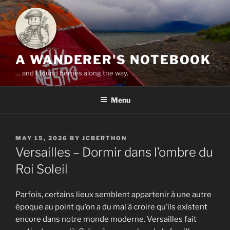
Skip
to
content
A WANDERER'S NOTEBOOK
… and I found berries along the way.
Menu
POSTED
MAY 15, 2026
BY
JCBERTHON
ON
Versailles – Dormir dans l’ombre du
Roi Soleil
Parfois, certains lieux semblent appartenir à une autre
époque au point qu’on a du mal à croire qu’ils existent
encore dans notre monde moderne. Versailles fait