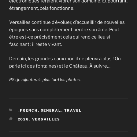
électroniques feraient vibrer son domaine. Et pourtant,
étrangement, cela fonctionne.
Versailles continue d’évoluer, d’accueillir de nouvelles
époques sans complètement perdre son âme. Peut-
être est-ce précisément cela qui rend ce lieu si
fascinant : il reste vivant.
Demain, les grandes eaux (non il ne pleuvra plus ! On
parle ici des fontaines) et le Château. À suivre…
PS : je rajouterais plus tard les photos.
CATEGORIES
_FRENCH
,
GENERAL
,
TRAVEL
TAGS
2026
,
VERSAILLES