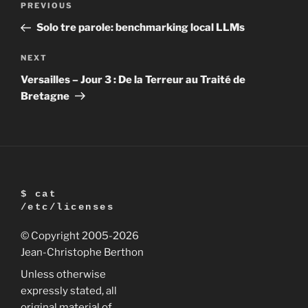
Previous
PREVIOUS
navigation
Post
Solo tre parole: benchmarking local LLMs
Next
NEXT
Post
Versailles – Jour 3 : De la Terreur au Traité de
Bretagne
$ cat
/etc/licenses
© Copyright 2005
-2026
Jean-Christophe Berthon
Unless otherwise
expressly stated, all
original material of